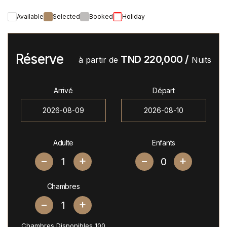
Available
Selected
Booked
Holiday
Réserve
TND
220,000
/
à partir de
Nuits
Arrivé
Départ
Adulte
Enfants
+
+
Chambres
+
Chambres Disponibles
100