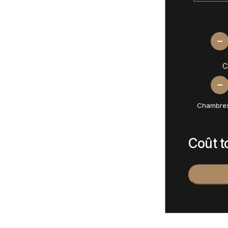
C
Chambres
Coût t