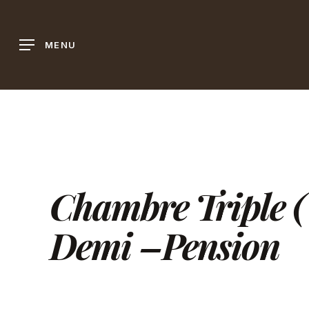
Skip
to
MENU
main
content
Chambre Triple (
Demi –Pension